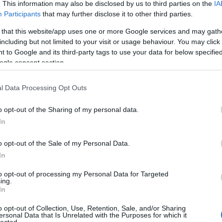
. This information may also be disclosed by us to third parties on the
IA
Participants
that may further disclose it to other third parties.
 that this website/app uses one or more Google services and may gath
TÉMÁK
including but not limited to your visit or usage behaviour. You may click 
 to Google and its third-party tags to use your data for below specifi
ajándékozzunk
(
3
dekoráljunk
(
153
)
ogle consent section.
esküdjünk
(
14
)
főzzünk
(
22
)
gyönyörködjünk
(
l Data Processing Opt Outs
játsszunk
(
18
)
öltözzünk
(
73
)
szépüljünk
(
67
)
szórakozzunk
(
3
o opt-out of the Sharing of my personal data.
ünnepeljünk
(
17
)
In
varrjunk
(
37
)
vásároljunk
(
4
)
esküdjünk
(
1
)
o opt-out of the Sale of my Personal Data.
In
to opt-out of processing my Personal Data for Targeted
ing.
In
o opt-out of Collection, Use, Retention, Sale, and/or Sharing
ersonal Data that Is Unrelated with the Purposes for which it
lected.