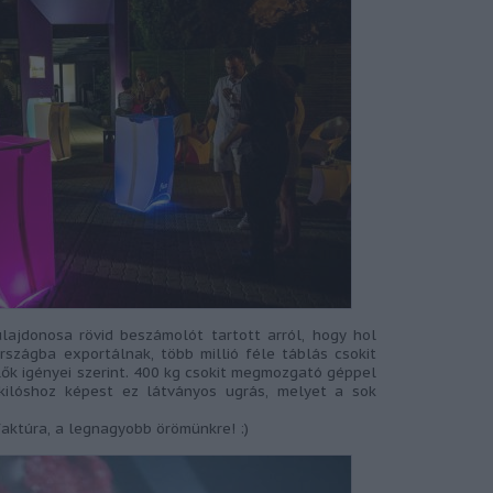
ajdonosa rövid beszámolót tartott arról, hogy hol
rszágba exportálnak, több millió féle táblás csokit
lők igényei szerint. 400 kg csokit megmozgató géppel
kilóshoz képest ez látványos ugrás, melyet a sok
faktúra, a legnagyobb örömünkre! :)