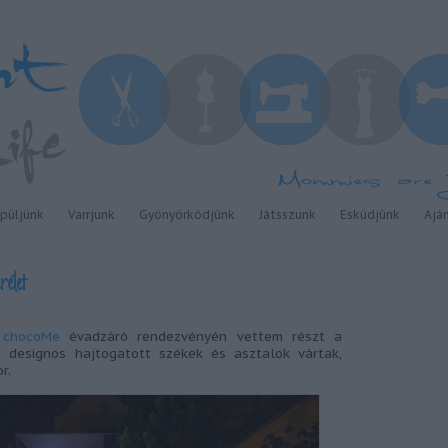
püljünk
Varrjunk
Gyönyörködjünk
Játsszunk
Esküdjünk
Ajá
rélet
ő
chocoMe
évadzáró rendezvényén vettem részt a
designos hajtogatott székek és asztalok vártak,
r.