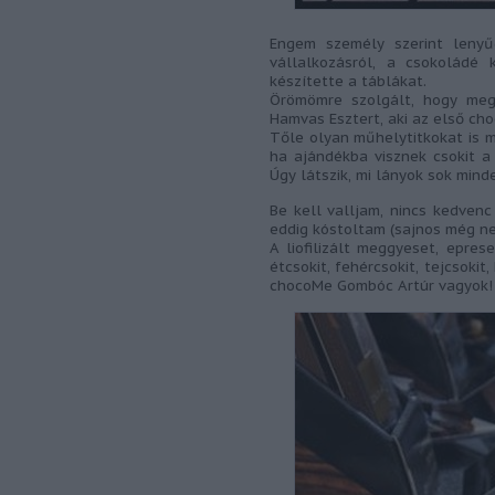
Engem személy szerint lenyű
vállalkozásról, a csokoládé 
készítette a táblákat.
Örömömre szolgált, hogy megi
Hamvas Esztert, aki az első ch
Tőle olyan műhelytitkokat is 
ha ajándékba visznek csokit a
Úgy látszik, mi lányok sok mind
Be kell valljam, nincs kedven
eddig kóstoltam (sajnos még nem
A liofilizált meggyeset, eprese
étcsokit, fehércsokit, tejcsokit
chocoMe Gombóc Artúr vagyok!