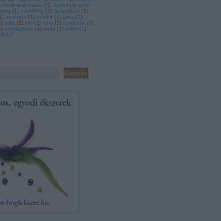
sminktanácsadás
(
1
)
sonka
(
1
)
sport
yking
(
1
)
sütemény
(
1
)
Szépüljünk
(
1
)
1
)
szoknya
(
4
)
szürke
(
1
)
tálca
(
1
)
3
)
tojás
(
2
)
top
(
2
)
torta
(
1
)
türkizkék
(
1
)
1
)
vendégváró
(
1
)
virág
(
1
)
zokni
(
1
)
felhő