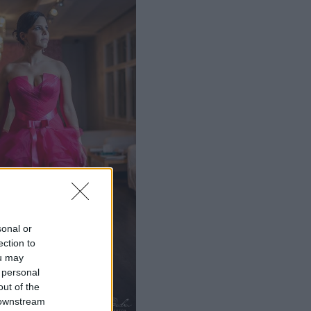
sonal or
ection to
ou may
 personal
out of the
 downstream