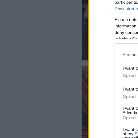
participants
Downstream 
Please note
information 
deny consent
in below Go
Persona
I want t
Opted 
I want t
Opted 
I want 
Advertis
Opted 
I want t
of my P
was col