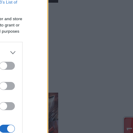
B’s List of
er and store
to grant or
ed purposes
0
)
37
)
1
)