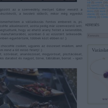
sál
(
5
)
smink
(
16
)
(
1
)
sport11
(
1
)
st
színtanácsadás
(
gözött az a szenvedély, mellyel Gábor mesélt a
táska
(
12
)
textil
(
készítésről, a kezdeti időkről, mikor még egyedül
utazás
(
2
)
váza
(
zöldség
(
1
)
Címke
smerhettem a vállalkozás fontos embereit is, pl.
KERESÉS
ocoMe alkalmazott, azóta pedig már üzemvezető lett.
megtudtunk, hogy az ehető arany feltét a kelendőbb,
 manufaktúrából, azonban ő az ezüstért lelkesedik.
enben egyetértünk, többek közt ebben is! :)
c chocoMe csokim, ugyanis az összeset imádom, amit
 mind a 60 millió félét)! :)
t, szilvásat, ananászosat, mogyorósat, pisztáciásat,
, kis darabot és nagyot, törve, táblában, borral – igazi