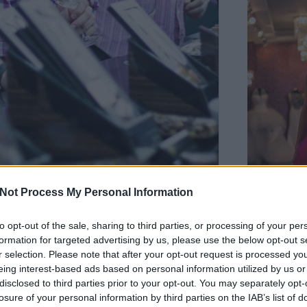
Not Process My Personal Information
égváró falat, jobbnál jobb borok és sokféle csoki
m, a falatok közül szinte mindent, a borokból sokat
to opt-out of the sale, sharing to third parties, or processing of your per
t, többször is leteszteltem.
formation for targeted advertising by us, please use the below opt-out s
r selection. Please note that after your opt-out request is processed y
eing interest-based ads based on personal information utilized by us or
disclosed to third parties prior to your opt-out. You may separately opt-
losure of your personal information by third parties on the IAB’s list of