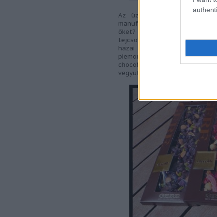
authenti
Az üzemlátogatás során (m
manufaktúrába – én már kint
őket? :) ) Gábortól megtudhat
tejcsokoládét, feltéteik között
hazai liofilizált panyolai szi
piemonte-i mogyorót is. Vala
chocoMe táblákba szőlőmag m
vegyületeivel látja el a csokira