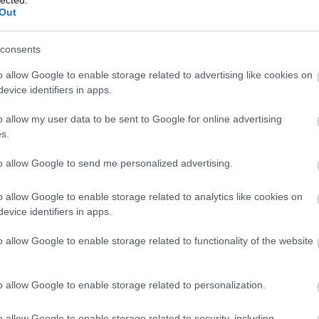
Out
consents
o allow Google to enable storage related to advertising like cookies on
evice identifiers in apps.
o allow my user data to be sent to Google for online advertising
LEGOLVASOTT
s.
Hogyan javíts 
to allow Google to send me personalized advertising.
Díszpárna huza
Harry Potter j
Farmernadrág 
o allow Google to enable storage related to analytics like cookies on
Festett üvegv
evice identifiers in apps.
OLVASS!
o allow Google to enable storage related to functionality of the website
o allow Google to enable storage related to personalization.
o allow Google to enable storage related to security, including