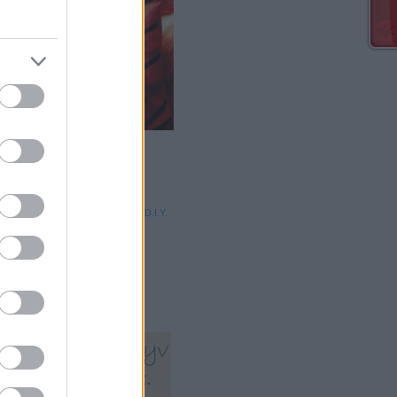
ABBAK
lyukas ruhákat?
t varrása könnyen és gyorsan - D.I.Y.
elmez készítése
térdének javítása
áza készítése