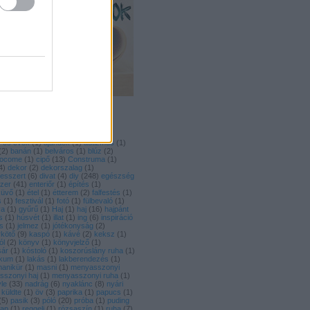
-es évek
(
1
)
ajándék
(
1
)
autizmus
(
1
)
(
2
)
banán
(
1
)
belváros
(
1
)
blúz
(
2
)
ocome
(
1
)
cipő
(
13
)
Construma
(
1
)
4
)
dekor
(
2
)
dekorszalag
(
1
)
esszert
(
6
)
divat
(
4
)
diy
(
248
)
egészség
zer
(
41
)
enteriőr
(
1
)
építés
(
1
)
küvő
(
1
)
étel
(
1
)
étterem
(
2
)
falfestés
(
1
)
s
(
1
)
fesztivál
(
1
)
fotó
(
1
)
fülbevaló
(
1
)
ya
(
1
)
gyűrű
(
1
)
Haj
(
1
)
haj
(
16
)
hajpánt
s
(
1
)
húsvét
(
1
)
illat
(
1
)
ing
(
6
)
inspiráció
ás
(
1
)
jelmez
(
1
)
jótékonyság
(
2
)
rkötő
(
9
)
kaspó
(
1
)
kávé
(
2
)
keksz
(
1
)
ól
(
2
)
könyv
(
1
)
könyvjelző
(
1
)
sár
(
1
)
kóstoló
(
1
)
koszorúslány ruha
(
1
)
ikum
(
1
)
lakás
(
1
)
lakberendezés
(
1
)
anikür
(
1
)
masni
(
1
)
menyasszonyi
szonyi haj
(
1
)
menyasszonyi ruha
(
1
)
le
(
33
)
nadrág
(
6
)
nyaklánc
(
8
)
nyári
 küldte
(
1
)
öv
(
3
)
paprika
(
1
)
papucs
(
1
)
(
5
)
pasik
(
3
)
póló
(
20
)
próba
(
1
)
puding
lap
(
1
)
reggeli
(
1
)
rózsaszín
(
1
)
ruha
(
7
)