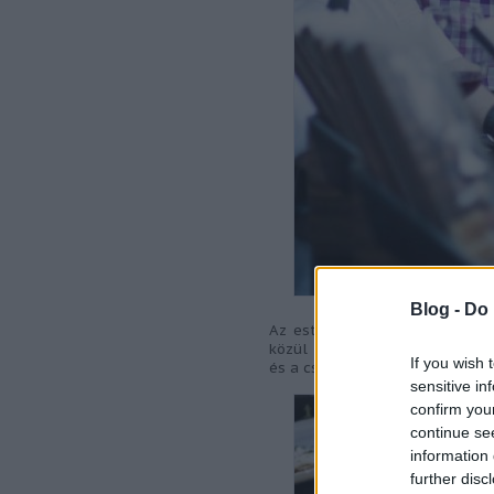
Blog -
Do 
Az est folyamán rengeteg vend
közül válogathattunk. Bevallo
If you wish 
és a csokikból pedig az összese
sensitive in
confirm you
continue se
information 
further disc