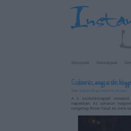
Öltözzünk
Dekoráljunk
Szé
Csokivarázs, avagy az édes blogge
Írta:
Szántó Bogi smink és ékszer
A 3. születésnapját ünnepl
napokban. Az udvaron nagyon 
rengeteg finom falat és Gere bo