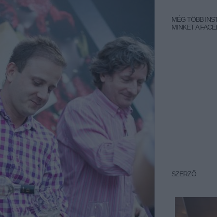
MÉG TÖBB INS
MINKET A FACE
SZERZŐ